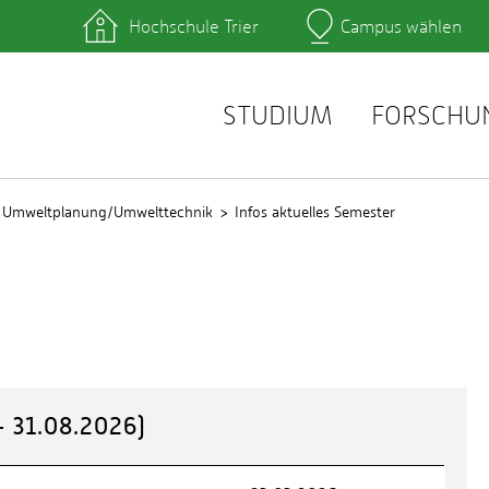
Hochschule Trier
Campus wählen
Hauptcamp
hek
Lernplattformen
zentrum
QIS
service
Webmail
STUDIUM
FORSCHU
h Umweltplanung/Umwelttechnik
Infos aktuelles Semester
 31.08.2026)