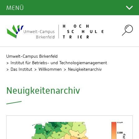
STUDIUM
MENÜ
Hauptcampus
Bibliothek
STUDIENGÄNGE
Campus Gestaltung
Lernplattformen
PROJEKTARBEITEN
Infos aktuelles Semester
Search
Umwelt-Campus Birkenfeld
PRAKTIKUM
Rechenzentrum
ABSCHLUSSARBEITEN
QIS
Umwelt-Campus Birkenfeld
Prüfungsplan
STELLENANGEBOTE
Institut für Betriebs- und Technologiemanagement
Studienservice
Das Institut
Willkommen
Neuigkeitenarchiv
Webmail
Stellenangebote
Neuigkeitenarchiv