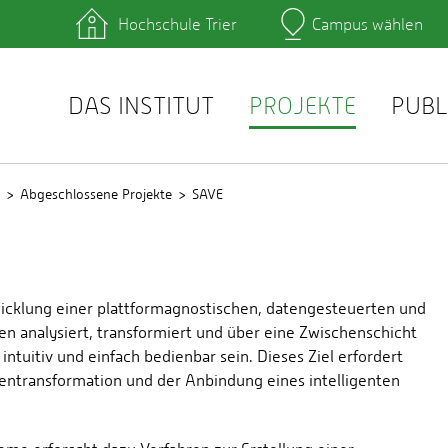
Hochschule Trier
Campus wählen
Hauptcamp
hek
Lernplattformen
zentrum
QIS
service
Webmail
DAS INSTITUT
PROJEKTE
PUBL
Abgeschlossene Projekte
SAVE
wicklung einer plattformagnostischen, datengesteuerten und
 analysiert, transformiert und über eine Zwischenschicht
 intuitiv und einfach bedienbar sein. Dieses Ziel erfordert
tentransformation und der Anbindung eines intelligenten