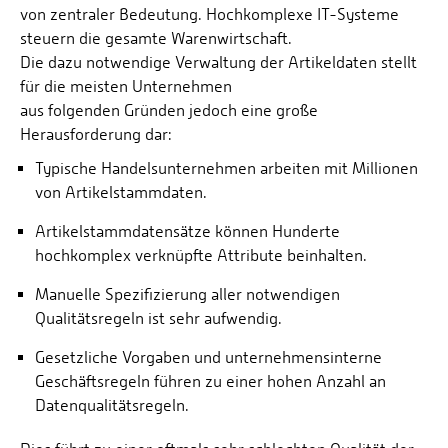
KI-Pilot
Wintersemester 2008/2009
von zentraler Bedeutung. Hochkomplexe IT-Systeme
Melting Frontiers
Archiv
steuern die gesamte Warenwirtschaft.
Landleuchten
Archiv
MINT-Region
Die dazu notwendige Verwaltung der Artikeldaten stellt
MINTcoach
für die meisten Unternehmen
ReFoPlan - Ressourceneffiziente Software
aus folgenden Gründen jedoch eine große
PINOT
Signal2Safety
Herausforderung dar:
ReFoPlan Blauer Engel für Software
Virtual Geology
Typische Handelsunternehmen arbeiten mit Millionen
SAVE
von Artikelstammdaten.
Senior Activ'
Artikelstammdatensätze können Hunderte
Summer School Disaster Risk Reduction 2023
hochkomplex verknüpfte Attribute beinhalten.
Manuelle Spezifizierung aller notwendigen
Qualitätsregeln ist sehr aufwendig.
Gesetzliche Vorgaben und unternehmensinterne
Geschäftsregeln führen zu einer hohen Anzahl an
Datenqualitätsregeln.