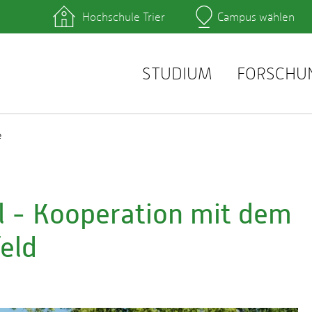
Hochschule Trier
Campus wählen
Hauptcamp
hek
Lernplattformen
zentrum
QIS
service
Webmail
STUDIUM
FORSCHU
e
l - Kooperation mit dem
eld