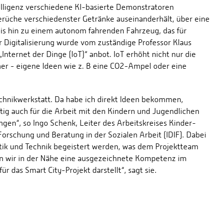
elligenz verschiedene KI-basierte Demonstratoren
Gerüche verschiedenster Getränke auseinanderhält, über eine
bis hin zu einem autonom fahrenden Fahrzeug, das für
 Digitalisierung wurde vom zuständige Professor Klaus
nternet der Dinge (IoT)“ anbot. IoT erhöht nicht nur die
cher - eigene Ideen wie z. B eine CO2-Ampel oder eine
echnikwerkstatt. Da habe ich direkt Ideen bekommen,
tig auch für die Arbeit mit den Kindern und Jugendlichen
ngen“, so Ingo Schenk, Leiter des Arbeitskreises Kinder-
Forschung und Beratung in der Sozialen Arbeit (IDIF). Dabei
tik und Technik begeistert werden, was dem Projektteam
ben wir in der Nähe eine ausgezeichnete Kompetenz im
ür das Smart City-Projekt darstellt“, sagt sie.