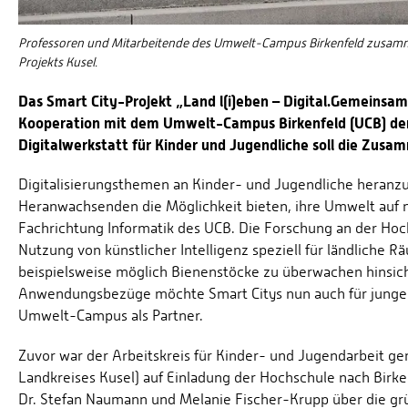
Professoren und Mitarbeitende des Umwelt-Campus Birkenfeld zusamme
Projekts Kusel.
Das Smart City-Projekt „Land l(i)eben – Digital.Gemeinsam
Kooperation mit dem Umwelt-Campus Birkenfeld (UCB) der 
Digitalwerkstatt für Kinder und Jugendliche soll die Zus
Digitalisierungsthemen an Kinder- und Jugendliche heran
Heranwachsenden die Möglichkeit bieten, ihre Umwelt auf n
Fachrichtung Informatik des UCB. Die Forschung an der Hoc
Nutzung von künstlicher Intelligenz speziell für ländliche R
beispielsweise möglich Bienenstöcke zu überwachen hinsich
Anwendungsbezüge möchte Smart Citys nun auch für jung
Umwelt-Campus als Partner.
Zuvor war der Arbeitskreis für Kinder- und Jugendarbeit gem
Landkreises Kusel) auf Einladung der Hochschule nach Birken
Dr. Stefan Naumann und Melanie Fischer-Krupp über die g