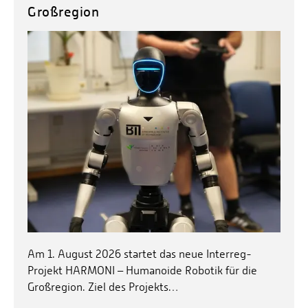
Energieeffizienzrecht und Klimaschutzrecht (IREK)
Örtlicher Personalrat
Großregion
Nationalparkforschung
Fuel Cell Centre Rheinland-Pfalz
Personensuche
P2Broker
Perival
Robotix-Academy
S.U.N.-Projekt
Umweltinformationssysteme
Am 1. August 2026 startet das neue Interreg-
Projekt HARMONI – Humanoide Robotik für die
Großregion. Ziel des Projekts…