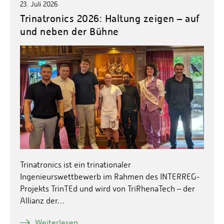
Energieeffizienzrecht und Klimaschutzrecht (IREK)
23. Juli 2026
Örtlicher Personalrat
Nationalparkforschung
Trinatronics 2026: Haltung zeigen – auf
Fuel Cell Centre Rheinland-Pfalz
Personensuche
P2Broker
und neben der Bühne
Perival
Robotix-Academy
S.U.N.-Projekt
Umweltinformationssysteme
Trinatronics ist ein trinationaler
Ingenieurswettbewerb im Rahmen des INTERREG-
Projekts TrinTEd und wird von TriRhenaTech – der
Allianz der…
Weiterlesen