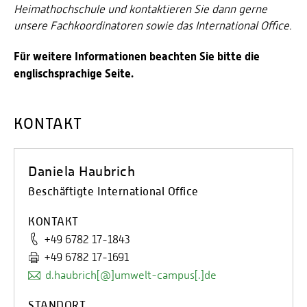
Energieeffizienzrecht und Klimaschutzrecht (IREK)
Heimathochschule und kontaktieren Sie dann gerne
Örtlicher Personalrat
Nationalparkforschung
unsere Fachkoordinatoren sowie das International Office.
Fuel Cell Centre Rheinland-Pfalz
Personensuche
P2Broker
Für weitere Informationen beachten Sie bitte die
Perival
englischsprachige Seite.
Robotix-Academy
S.U.N.-Projekt
KONTAKT
Umweltinformationssysteme
Daniela Haubrich
Beschäftigte International Office
KONTAKT
+49 6782 17-1843
+49 6782 17-1691
d.haubrich[@]umwelt-campus[.]de
STANDORT