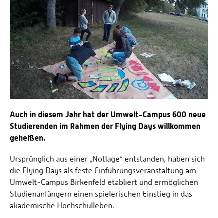
Energieeffizienzrecht und Klimaschutzrecht (IREK)
Örtlicher Personalrat
Nationalparkforschung
Fuel Cell Centre Rheinland-Pfalz
Personensuche
P2Broker
Perival
Robotix-Academy
S.U.N.-Projekt
Umweltinformationssysteme
Auch in diesem Jahr hat der Umwelt-Campus 600 neue
Studierenden im Rahmen der Flying Days willkommen
geheißen.
Ursprünglich aus einer „Notlage“ entstanden, haben sich
die Flying Days als feste Einführungsveranstaltung am
Umwelt-Campus Birkenfeld etabliert und ermöglichen
Studienanfängern einen spielerischen Einstieg in das
akademische Hochschulleben.