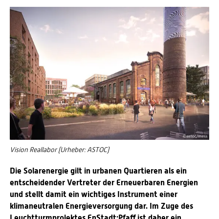
Energieeffizienzrecht und Klimaschutzrecht (IREK)
Örtlicher Personalrat
Nationalparkforschung
Fuel Cell Centre Rheinland-Pfalz
Personensuche
P2Broker
Perival
Robotix-Academy
S.U.N.-Projekt
Umweltinformationssysteme
Vision Reallabor (Urheber: ASTOC)
Die Solarenergie gilt in urbanen Quartieren als ein
entscheidender Vertreter der Erneuerbaren Energien
und stellt damit ein wichtiges Instrument einer
klimaneutralen Energieversorgung dar. Im Zuge des
Leuchtturmprojektes EnStadt:Pfaff ist daher ein