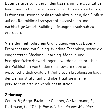
Energieeffizienzrecht und Klimaschutzrecht (IREK)
Datenverarbeitung verbinden lassen, um die Qualität der
Örtlicher Personalrat
Nationalparkforschung
Innenraumluft zu messen und zu verbessern. Ziel ist es,
Fuel Cell Centre Rheinland-Pfalz
Personensuche
P2Broker
Lüftungssituationen realitätsnah abzubilden, den Einfluss
auf das Raumklima transparent darzustellen und
Perival
nachhaltige Smart-Building-Lösungen praxisnah zu
Robotix-Academy
erproben.
S.U.N.-Projekt
Viele der methodischen Grundlagen, wie das Daten-
Umweltinformationssysteme
Preprocessing mit Sliding-Window-Techniken, sowie die
eingesetzten Machine-Learning-Modelle und
Energieeffizienzbewertungen – wurden ausführlich in
der Publikation von Cetkin et al. beschrieben und
wissenschaftlich evaluiert. Auf diesen Ergebnissen baut
der Demonstrator auf und überträgt sie in eine
praxisorientierte Anwendungssituation.
Zitierung:
Cetkin, B.; Begic Fazlic, L.; Guldner, A.; Naumann, S.;
Dartmann, G. (2024):
Towards Sustainable Machine