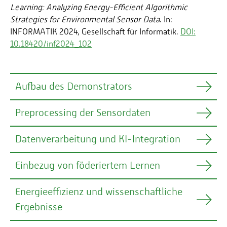
Learning: Analyzing Energy-Efficient Algorithmic
Strategies for Environmental Sensor Data
. In:
INFORMATIK 2024, Gesellschaft für Informatik.
DOI:
10.18420/inf2024_102
Aufbau des Demonstrators
Preprocessing der Sensordaten
Datenverarbeitung und KI-Integration
Damit die aufgezeichneten Messwerte zuverlässig für
die Modellbildung genutzt werden können,
Einbezug von föderiertem Lernen
durchlaufen sie ein mehrstufiges Preprocessing. Die
Sensordaten (CO₂, Temperatur, Luftfeuchtigkeit und
VOCs) werden dabei in Form von Zeitfenstern
Energieeffizienz und wissenschaftliche
verarbeitet. Jedes Fenster umfasst eine Minute, was
Ergebnisse
bei der Abtastrate von fünf Sekunden pro Messwert
zwölf Datenpunkte entspricht. Anschließend wird das