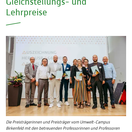
Gleichstellungs- und
Energieeffizienzrecht und Klimaschutzrecht (IREK)
Örtlicher Personalrat
Nationalparkforschung
Lehrpreise
Fuel Cell Centre Rheinland-Pfalz
Personensuche
P2Broker
Perival
Robotix-Academy
S.U.N.-Projekt
Umweltinformationssysteme
Die Preisträgerinnen und Preisträger vom Umwelt-Campus
Birkenfeld mit den betreuenden Professorinnen und Professoren