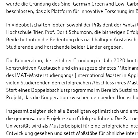
wurde die Gründung des Sino-German Green and Low-Carbon
beschlossen, das als Plattform für innovative Forschung im 
In Videobotschaften lobten sowohl der Präsident der Yantai U
Hochschule Trier, Prof. Dorit Schumann, die bisherigen Erfo
Beide betonten die Bedeutung des nachhaltigen Austauschs u
Studierende und Forschende beider Länder ergeben.
Die Kooperation, die seit ihrer Gründung im Jahr 2020 konti
konstruktiven Austausch und ein ausgezeichnetes Miteinan
des IMAT-Masterstudiengangs (International Master in Appl
vielen Studierenden den erfolgreichen Abschluss ihres Ma
Start eines Doppelabschlussprogramms im Bereich Sustainab
Projekt, das die Kooperation zwischen den beiden Hochschul
Insgesamt zeigten sich alle Beteiligten optimistisch und en
die gemeinsamen Projekte zum Erfolg zu führen. Die Partner
Universität wird als Musterbeispiel für eine erfolgreiche i
Entwicklung gesehen und setzt Maßstäbe für ähnliche inter