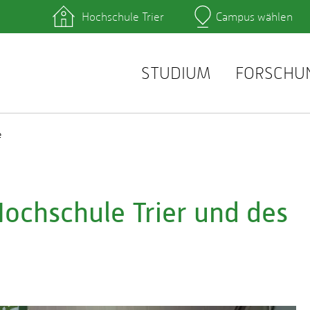
Hochschule Trier
Campus wählen
Hauptcamp
hek
Lernplattformen
zentrum
QIS
service
Webmail
STUDIUM
FORSCHU
e
ochschule Trier und des