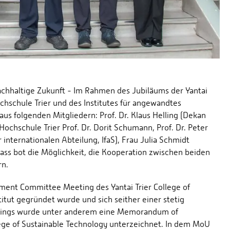
achhaltige Zukunft - Im Rahmen des Jubiläums der Yantai
hschule Trier und des Institutes für angewandtes
us folgenden Mitgliedern: Prof. Dr. Klaus Helling (Dekan
Hochschule Trier Prof. Dr. Dorit Schumann, Prof. Dr. Peter
r internationalen Abteilung, IfaS), Frau Julia Schmidt
nlass bot die Möglichkeit, die Kooperation zwischen beiden
rn.
ment Committee Meeting des Yantai Trier College of
tut gegründet wurde und sich seither einer stetig
ings wurde unter anderem eine Memorandum of
ege of Sustainable Technology unterzeichnet. In dem MoU