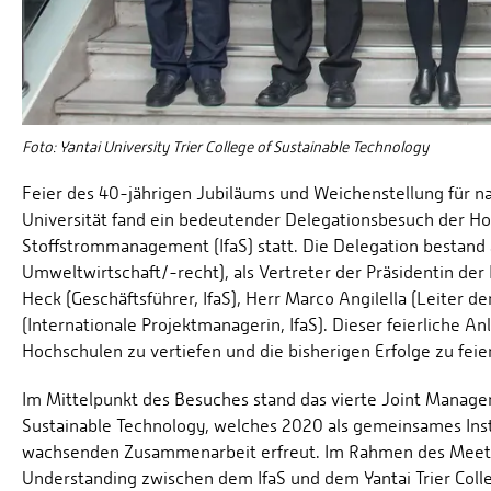
Foto: Yantai University Trier College of Sustainable Technology
Feier des 40-jährigen Jubiläums und Weichenstellung für n
Universität fand ein bedeutender Delegationsbesuch der Hoc
Stoffstrommanagement (IfaS) statt. Die Delegation bestand a
Umweltwirtschaft/-recht), als Vertreter der Präsidentin der 
Heck (Geschäftsführer, IfaS), Herr Marco Angilella (Leiter de
(Internationale Projektmanagerin, IfaS). Dieser feierliche A
Hochschulen zu vertiefen und die bisherigen Erfolge zu feie
Im Mittelpunkt des Besuches stand das vierte Joint Manage
Sustainable Technology, welches 2020 als gemeinsames Insti
wachsenden Zusammenarbeit erfreut. Im Rahmen des Meet
Understanding zwischen dem IfaS und dem Yantai Trier Coll