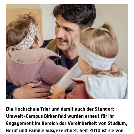
Energieeffizienzrecht und Klimaschutzrecht (IREK)
Örtlicher Personalrat
Nationalparkforschung
Fuel Cell Centre Rheinland-Pfalz
Personensuche
P2Broker
Perival
Robotix-Academy
S.U.N.-Projekt
Umweltinformationssysteme
Die Hochschule Trier und damit auch der Standort
Umwelt-Campus Birkenfeld wurden erneut für ihr
Engagement im Bereich der Vereinbarkeit von Studium,
Beruf und Familie ausgezeichnet. Seit 2010 ist sie von