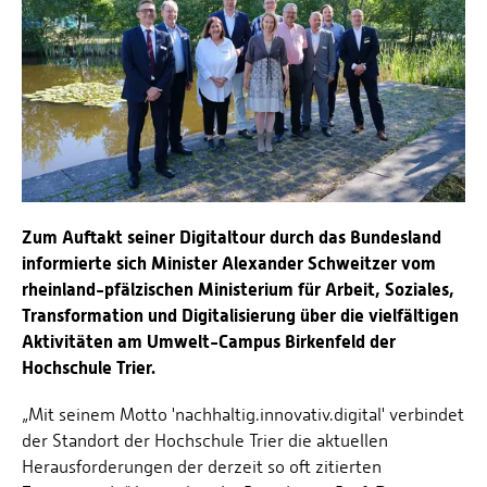
Energieeffizienzrecht und Klimaschutzrecht (IREK)
Örtlicher Personalrat
Nationalparkforschung
Fuel Cell Centre Rheinland-Pfalz
Personensuche
P2Broker
Perival
Robotix-Academy
S.U.N.-Projekt
Umweltinformationssysteme
Zum Auftakt seiner Digitaltour durch das Bundesland
informierte sich Minister Alexander Schweitzer vom
rheinland-pfälzischen Ministerium für Arbeit, Soziales,
Transformation und Digitalisierung über die vielfältigen
Aktivitäten am Umwelt-Campus Birkenfeld der
Hochschule Trier.
„Mit seinem Motto 'nachhaltig.innovativ.digital' verbindet
der Standort der Hochschule Trier die aktuellen
Herausforderungen der derzeit so oft zitierten