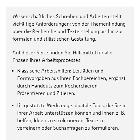
Energieeffizienzrecht und Klimaschutzrecht (IREK)
Örtlicher Personalrat
Nationalparkforschung
Fuel Cell Centre Rheinland-Pfalz
Personensuche
Wissenschaftliches Schreiben und Arbeiten stellt
P2Broker
vielfältige Anforderungen: von der Themenfindung
Perival
über die Recherche und Texterstellung bis hin zur
formalen und stilistischen Gestaltung.
Robotix-Academy
S.U.N.-Projekt
Auf dieser Seite finden Sie Hilfsmittel für alle
Phasen Ihres Arbeitsprozesses:
Umweltinformationssysteme
Klassische Arbeitshilfen: Leitfäden und
Formvorgaben aus Ihren Fachbereichen, ergänzt
durch Handouts zum Recherchieren,
Präsentieren und Zitieren.
KI-gestützte Werkzeuge: digitale Tools, die Sie in
Ihrer Arbeit unterstützen können und Ihnen z. B.
helfen, Ideen zu strukturieren, Texte zu
verfeinern oder Suchanfragen zu formulieren.