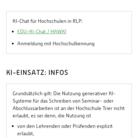
Ideogram
SciSummery
Writesonic
DAIR.AI
LanguageTooler
SciSummery
Prompt Engineering Guide
Leonardo Interactive
Language Tool
KI-Chat für Hochschulen in RLP:
Leonardo AI
Kinesis Publishing
EDU-KI-Chat / HAWKI
Cactus Communication
Textshine
Mind The Graph
Anmeldung mit Hochschulkennung
Recraft
Recraft
KI-EINSATZ: INFOS
Black Technology
Stable Diffusion Online
Grundsätzlich gilt: Die Nutzung generativer KI-
Systeme für das Schreiben von Seminar- oder
Abschlussarbeiten ist an der Hochschule Trier nicht
erlaubt, es sei denn, die Nutzung ist
von den Lehrenden oder Prüfenden explizit
erlaubt,