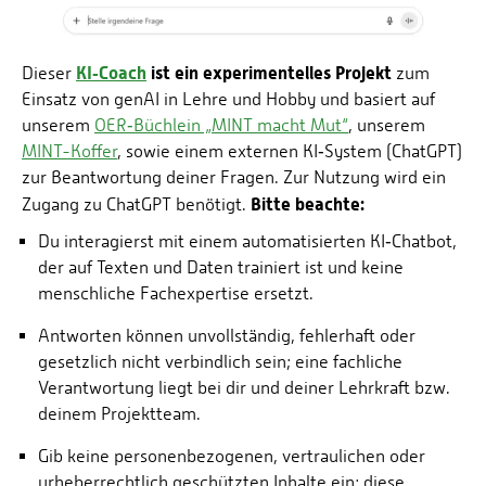
Energieeffizienzrecht und Klimaschutzrecht (IREK)
Örtlicher Personalrat
Nationalparkforschung
Fuel Cell Centre Rheinland-Pfalz
Personensuche
P2Broker
KI‑Coach
ist ein experimentelles Projekt
Dieser
zum
Einsatz von genAI in Lehre und Hobby und basiert auf
Perival
unserem
OER‑Büchlein „MINT macht Mut“
, unserem
Robotix-Academy
MINT-Koffer
, sowie einem externen KI‑System (ChatGPT)
S.U.N.-Projekt
zur Beantwortung deiner Fragen. Zur Nutzung wird ein
Bitte beachte:
Zugang zu ChatGPT benötigt.
Umweltinformationssysteme
Du interagierst mit einem automatisierten KI‑Chatbot,
der auf Texten und Daten trainiert ist und keine
menschliche Fachexpertise ersetzt.
Antworten können unvollständig, fehlerhaft oder
gesetzlich nicht verbindlich sein; eine fachliche
Verantwortung liegt bei dir und deiner Lehrkraft bzw.
deinem Projektteam.
Gib keine personenbezogenen, vertraulichen oder
urheberrechtlich geschützten Inhalte ein; diese