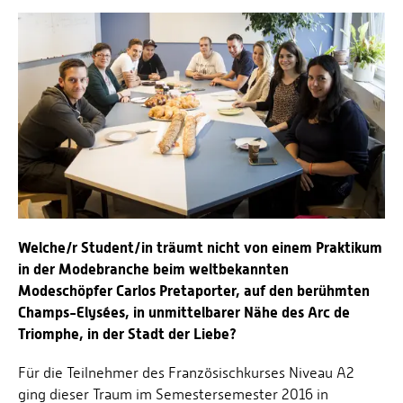
Energieeffizienzrecht und Klimaschutzrecht (IREK)
Örtlicher Personalrat
Nationalparkforschung
Fuel Cell Centre Rheinland-Pfalz
Personensuche
P2Broker
Perival
Robotix-Academy
S.U.N.-Projekt
Umweltinformationssysteme
Welche/r Student/in träumt nicht von einem Praktikum
in der Modebranche beim weltbekannten
Modeschöpfer Carlos Pretaporter, auf den berühmten
Champs-Elysées, in unmittelbarer Nähe des Arc de
Triomphe, in der Stadt der Liebe?
Für die Teilnehmer des Französischkurses Niveau A2
ging dieser Traum im Semestersemester 2016 in