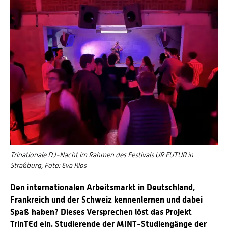
Energieeffizienzrecht und Klimaschutzrecht (IREK)
Örtlicher Personalrat
Nationalparkforschung
Fuel Cell Centre Rheinland-Pfalz
Personensuche
P2Broker
Perival
Robotix-Academy
S.U.N.-Projekt
Umweltinformationssysteme
Trinationale DJ-Nacht im Rahmen des Festivals UR FUTUR in
Straßburg, Foto: Eva Klos
Den internationalen Arbeitsmarkt in Deutschland,
Frankreich und der Schweiz kennenlernen und dabei
Spaß haben? Dieses Versprechen löst das Projekt
TrinTEd ein. Studierende der MINT-Studiengänge der