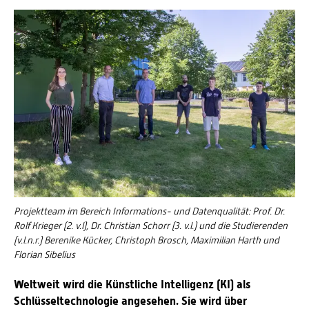
Energieeffizienzrecht und Klimaschutzrecht (IREK)
Örtlicher Personalrat
Nationalparkforschung
Fuel Cell Centre Rheinland-Pfalz
Personensuche
P2Broker
Perival
Robotix-Academy
S.U.N.-Projekt
Umweltinformationssysteme
Projektteam im Bereich Informations- und Datenqualität: Prof. Dr.
Rolf Krieger (2. v.l), Dr. Christian Schorr (3. v.l.) und die Studierenden
(v.l.n.r.) Berenike Kücker, Christoph Brosch, Maximilian Harth und
Florian Sibelius
Weltweit wird die Künstliche Intelligenz (KI) als
Schlüsseltechnologie angesehen. Sie wird über