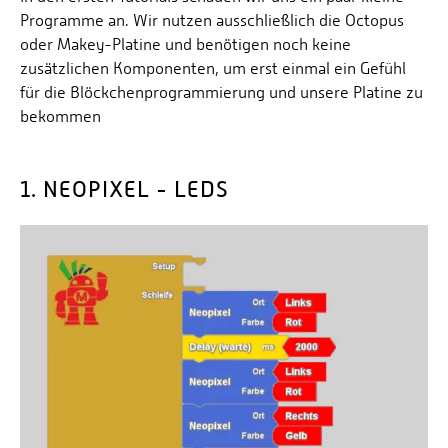
Energieeffizienzrecht und Klimaschutzrecht (IREK)
Örtlicher Personalrat
Programme an. Wir nutzen ausschließlich die Octopus
Nationalparkforschung
Fuel Cell Centre Rheinland-Pfalz
oder Makey-Platine und benötigen noch keine
Personensuche
P2Broker
zusätzlichen Komponenten, um erst einmal ein Gefühl
Perival
für die Blöckchenprogrammierung und unsere Platine zu
bekommen
Robotix-Academy
S.U.N.-Projekt
1. NEOPIXEL - LEDS
Umweltinformationssysteme