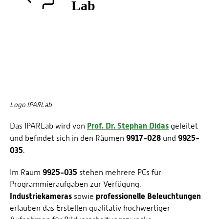
Energieeffizienzrecht und Klimaschutzrecht (IREK)
Örtlicher Personalrat
Nationalparkforschung
Fuel Cell Centre Rheinland-Pfalz
Personensuche
P2Broker
Perival
Robotix-Academy
S.U.N.-Projekt
Umweltinformationssysteme
Logo IPARLab
Prof. Dr. Stephan Didas
Das IPARLab wird von
geleitet
9917-028
9925-
und befindet sich in den Räumen
und
035
.
9925-035
Im Raum
stehen mehrere PCs für
Programmieraufgaben zur Verfügung.
Industriekameras
professionelle Beleuchtungen
sowie
erlauben das Erstellen qualitativ hochwertiger