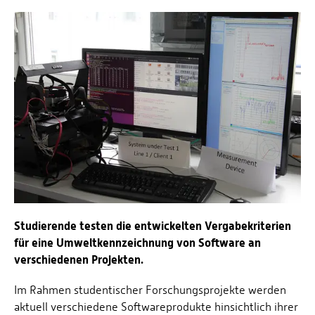
Energieeffizienzrecht und Klimaschutzrecht (IREK)
Örtlicher Personalrat
Nationalparkforschung
Fuel Cell Centre Rheinland-Pfalz
Personensuche
P2Broker
Perival
Robotix-Academy
S.U.N.-Projekt
Umweltinformationssysteme
Studierende testen die entwickelten Vergabekriterien
für eine Umweltkennzeichnung von Software an
verschiedenen Projekten.
Im Rahmen studentischer Forschungsprojekte werden
aktuell verschiedene Softwareprodukte hinsichtlich ihrer