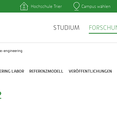
Hochschule Trier
Campus wählen
Hauptcamp
hek
Lernplattformen
zentrum
QIS
service
Webmail
STUDIUM
FORSCHU
e-engineering
ERING LABOR
REFERENZMODELL
VERÖFFENTLICHUNGEN
2