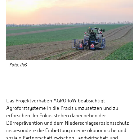
Energieeffizienzrecht und Klimaschutzrecht (IREK)
Örtlicher Personalrat
Nationalparkforschung
Fuel Cell Centre Rheinland-Pfalz
Personensuche
P2Broker
Perival
Robotix-Academy
S.U.N.-Projekt
Umweltinformationssysteme
Foto: IfaS
Das Projektvorhaben AGROfloW beabsichtigt
Agroforstsysteme in die Praxis umzusetzen und zu
erforschen. Im Fokus stehen dabei neben der
Dürreprävention und dem Niederschlagserosionsschutz
insbesondere die Einbettung in eine ökonomische und
soziale Partnerschaft zwischen Landwirtschaft und