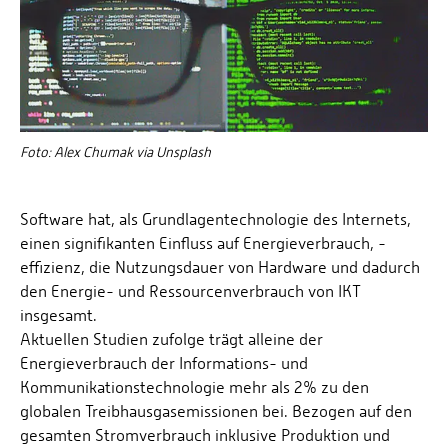
Energieeffizienzrecht und Klimaschutzrecht (IREK)
Örtlicher Personalrat
Nationalparkforschung
Fuel Cell Centre Rheinland-Pfalz
Personensuche
P2Broker
Perival
Robotix-Academy
Foto: Alex Chumak via Unsplash
S.U.N.-Projekt
Umweltinformationssysteme
Software hat, als Grundlagentechnologie des Internets,
einen signifikanten Einfluss auf Energieverbrauch, -
effizienz, die Nutzungsdauer von Hardware und dadurch
den Energie- und Ressourcenverbrauch von IKT
insgesamt.
Aktuellen Studien zufolge trägt alleine der
Energieverbrauch der Informations- und
Kommunikationstechnologie mehr als 2% zu den
globalen Treibhausgasemissionen bei. Bezogen auf den
gesamten Stromverbrauch inklusive Produktion und