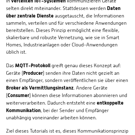
verteilten IoT-Systemen
In
kommunizieren Geräte
Energieeffizienzrecht und Klimaschutzrecht (IREK)
Örtlicher Personalrat
Nationalparkforschung
Daten
selten direkt miteinander. Stattdessen werden
Fuel Cell Centre Rheinland-Pfalz
Personensuche
über zentrale Dienste
ausgetauscht, die Informationen
P2Broker
sammeln, verteilen und für verschiedene Anwendungen
Perival
bereitstellen. Dieses Prinzip ermöglicht eine flexible,
skalierbare und robuste Vernetzung, wie sie in Smart
Robotix-Academy
Homes, Industrieanlagen oder Cloud-Anwendungen
S.U.N.-Projekt
üblich ist.
Umweltinformationssysteme
MQTT-Protokoll
Das
greift genau dieses Konzept auf:
Producer
Geräte (
) senden ihre Daten nicht gezielt an
einen Empfänger, sondern veröffentlichen sie über einen
Broker als Vermittlungsinstanz
. Andere Geräte
Consumer
(
) können diese Informationen abonnieren und
entkoppelte
weiterverarbeiten. Dadurch entsteht eine
Kommunikation
, bei der Sender und Empfänger
unabhängig voneinander arbeiten können.
Ziel dieses Tutorials ist es, dieses Kommunikationsprinzip