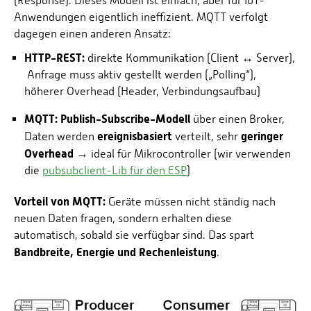
(Response). Dieses Modell ist einfach, aber für IoT-
Anwendungen eigentlich ineffizient. MQTT verfolgt
dagegen einen anderen Ansatz:
HTTP-REST:
direkte Kommunikation (Client ↔ Server),
Anfrage muss aktiv gestellt werden („Polling“),
höherer Overhead (Header, Verbindungsaufbau)
MQTT: Publish-Subscribe-Modell
über einen Broker,
ereignisbasiert
geringer
Daten werden
verteilt, sehr
Overhead
→ ideal für Mikrocontroller (wir verwenden
die
pubsubclient-Lib für den ESP
)
Vorteil von MQTT:
Geräte müssen nicht ständig nach
neuen Daten fragen, sondern erhalten diese
automatisch, sobald sie verfügbar sind. Das spart
Bandbreite, Energie und Rechenleistung
.