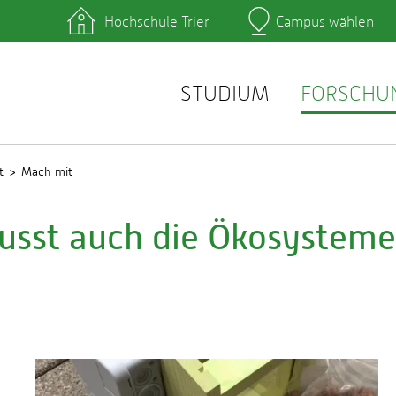
Hochschule Trier
Campus wählen
Hauptcamp
hek
Lernplattformen
zentrum
QIS
service
Webmail
STUDIUM
FORSCHU
t
Mach mit
lusst auch die Ökosysteme