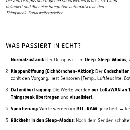
Die vom Octopus übertragenen Daten werden in der TTN-Cloud
dekodiert und über eine Integration automatisch an den
Thingspeak-Kanal weitergeleitet.
WAS PASSIERT IN ECHT?
Normalzustand:
Deep-Sleep-Modus
Der Octopus ist im
,
Klappenöffnung (Eichhörnchen-Aktion):
Endschalter 
Der
zählt den Vorgang, liest Sensoren (Temp., Luftfeuchte, Bat
Datenübertragung:
per LoRaWAN an 
Die Werte werden
Thingspeak übertragen
visualisiert
und
.
Speicherung:
RTC-RAM
Werte werden im
gesichert → kei
Rückkehr in den Sleep-Modus:
Nach dem Senden schaltet