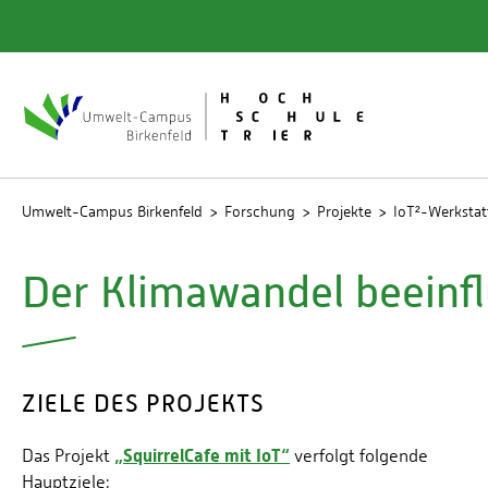
Quicklinks
Bibliot
Rechen
Studien
Umwelt-Campus Birkenfeld
Forschung
Projekte
IoT²-Werkstat
Der Klimawandel beeinf
ZIELE DES PROJEKTS
„SquirrelCafe mit IoT“
Das Projekt
verfolgt folgende
Hauptziele: