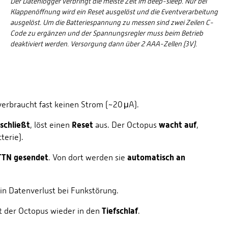
Der Datenlogger verbringt die meiste Zeit im deep-sleep. Nur bei
Klappenöffnung wird ein Reset ausgelöst und die Eventverarbeitung
ausgelöst. Um die Batteriespannung zu messen sind zwei Zeilen C-
Code zu ergänzen und der Spannungsregler muss beim Betrieb
deaktiviert werden. Versorgung dann über 2 AAA-Zellen (3V).
 verbraucht fast keinen Strom (~20 μA).
schließt
Reset
wacht auf
, löst einen
aus. Der Octopus
,
terie).
TTN gesendet
automatisch an
. Von dort werden sie
n Datenverlust bei Funkstörung.
Tiefschlaf
 der Octopus wieder in den
.