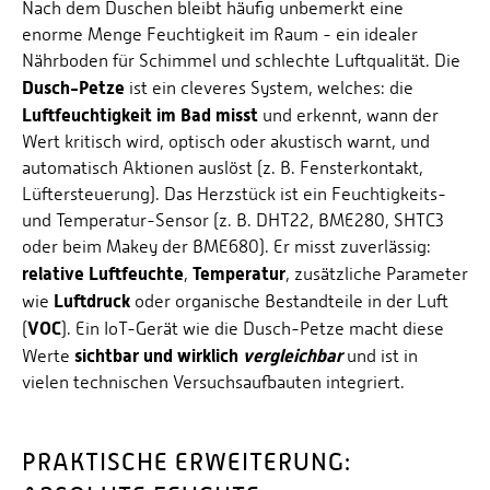
Energieeffizienzrecht und Klimaschutzrecht (IREK)
Nach dem Duschen bleibt häufig unbemerkt eine
Örtlicher Personalrat
Nationalparkforschung
enorme Menge Feuchtigkeit im Raum - ein idealer
Fuel Cell Centre Rheinland-Pfalz
Personensuche
Nährboden für Schimmel und schlechte Luftqualität. Die
P2Broker
Dusch-Petze
ist ein cleveres System, welches: die
Perival
Luftfeuchtigkeit im Bad misst
und erkennt, wann der
Robotix-Academy
Wert kritisch wird, optisch oder akustisch warnt, und
automatisch Aktionen auslöst (z. B. Fensterkontakt,
S.U.N.-Projekt
Lüftersteuerung). Das Herzstück ist ein Feuchtigkeits-
Umweltinformationssysteme
und Temperatur-Sensor (z. B. DHT22, BME280, SHTC3
oder beim Makey der BME680). Er misst zuverlässig:
relative Luftfeuchte
Temperatur
,
, zusätzliche Parameter
Luftdruck
wie
oder organische Bestandteile in der Luft
VOC
(
). Ein IoT-Gerät wie die Dusch-Petze macht diese
sichtbar und wirklich
vergleichbar
Werte
und ist in
vielen technischen Versuchsaufbauten integriert.
PRAKTISCHE ERWEITERUNG: