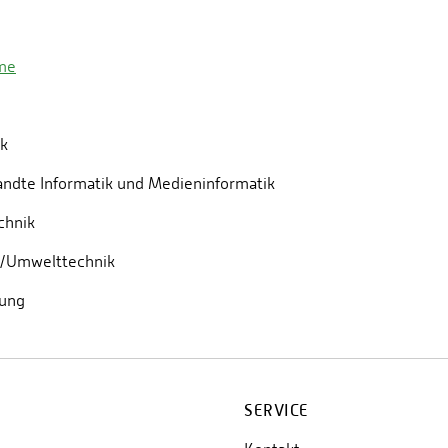
eme
ik
ndte Informatik und Medieninformatik
chnik
g/Umwelttechnik
lung
SERVICE