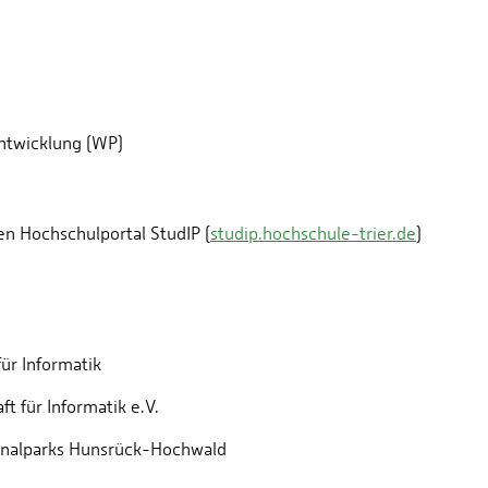
ntwicklung (WP)
en Hochschulportal StudIP (
studip.hochschule-trier.de
)
ür Informatik
t für Informatik e.V.
tionalparks Hunsrück-Hochwald