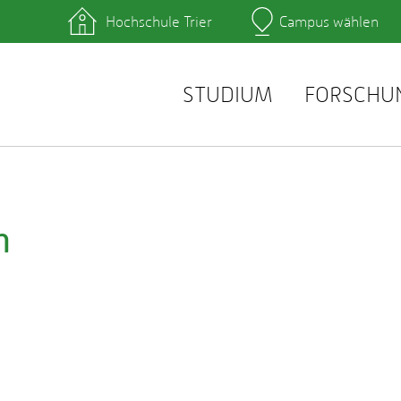
Hochschule Trier
Campus wählen
Hauptcamp
hek
Lernplattformen
zentrum
QIS
service
Webmail
STUDIUM
FORSCHU
n