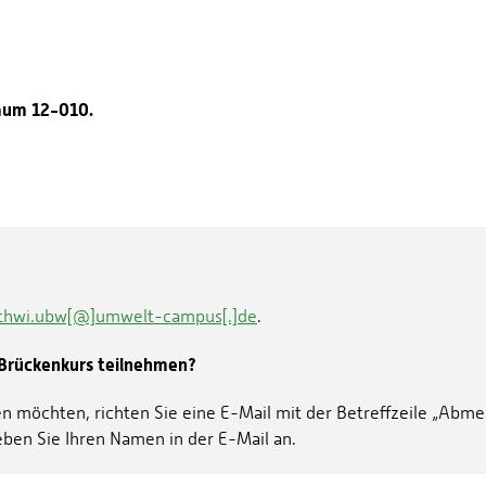
Raum 12-010.
thwi.ubw[@]umwelt-campus[.]de
.
 Brückenkurs teilnehmen?
n möchten, richten Sie eine E-Mail mit der Betreffzeile „Ab
geben Sie Ihren Namen in der E-Mail an.