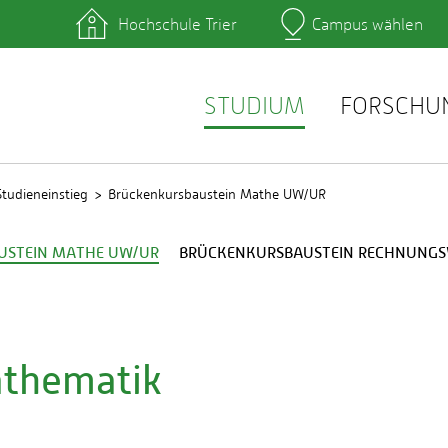
Hochschule Trier
Campus wählen
Hauptcamp
hek
Lernplattformen
zentrum
QIS
service
Webmail
STUDIUM
FORSCHU
Studieneinstieg
Brückenkursbaustein Mathe UW/UR
USTEIN MATHE UW/UR
BRÜCKENKURSBAUSTEIN RECHNUNG
athematik