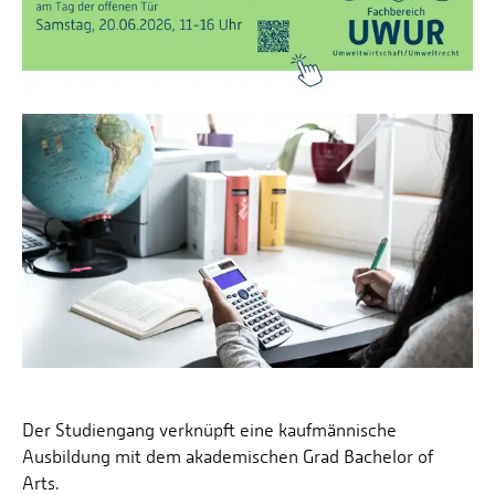
Energieeffizienzrecht und Klimaschutzrecht (IREK)
Örtlicher Personalrat
Nationalparkforschung
Fuel Cell Centre Rheinland-Pfalz
Personensuche
P2Broker
Perival
Robotix-Academy
S.U.N.-Projekt
Umweltinformationssysteme
Der Studiengang verknüpft eine kaufmännische
Ausbildung mit dem akademischen Grad Bachelor of
Arts.