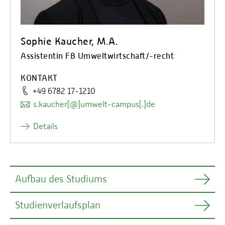
Sophie Kaucher, M.A.
Assistentin FB Umweltwirtschaft/-recht
KONTAKT
+49 6782 17-1210
s.kaucher[@]umwelt-campus[.]de
Details
Aufbau des Studiums
Studienverlaufsplan
Die Ausbildung an der Hochschule erfolgt durch eine
ausführliche Vermittlung wissenschaftlicher und