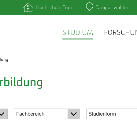
Hochschule Trier
Campus wählen
Hauptcamp
hek
Lernplattformen
zentrum
QIS
service
Webmail
STUDIUM
FORSCHU
ldung
rbildung