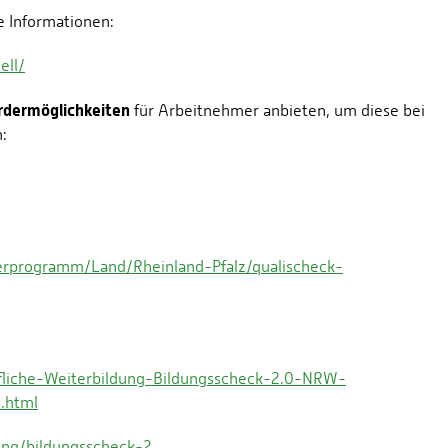
e Informationen:
ell/
rdermöglichkeiten
für Arbeitnehmer anbieten, um diese bei
:
rprogramm/Land/Rheinland-Pfalz/qualischeck-
fliche-Weiterbildung-Bildungsscheck-2.0-NRW-
.html
ung/bildungsscheck-2