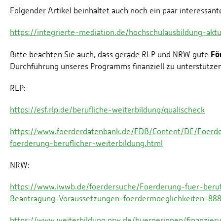
Folgender Artikel beinhaltet auch noch ein paar interessant
https://integrierte-mediation.de/hochschulausbildung-aktu
Fö
Bitte beachten Sie auch, dass gerade RLP und NRW gute
Durchführung unseres Programms finanziell zu unterstützen
RLP:
https://esf.rlp.de/berufliche-weiterbildung/qualischeck
https://www.foerderdatenbank.de/FDB/Content/DE/Foerde
foerderung-beruflicher-weiterbildung.html
NRW:
https://www.iwwb.de/foerdersuche/Foerderung-fuer-beru
Beantragung-Voraussetzungen-foerdermoeglichkeiten-888
https://www.weiterbildung.nrw.de/buergerinnen/finanzier