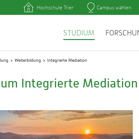
Hochschule Trier
Campus wählen
Hauptcamp
hek
Lernplattformen
zentrum
QIS
service
Webmail
STUDIUM
FORSCHU
ldung
Weiterbildung
Integrierte Mediation
um Integrierte Mediation