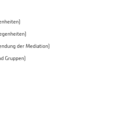
enheiten)
legenheiten)
endung der Mediation)
nd Gruppen)