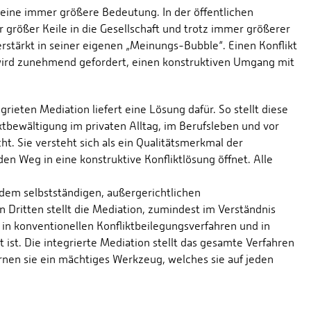
s eine immer größere Bedeutung. In der öffentlichen
rößer Keile in die Gesellschaft und trotz immer größerer
rstärkt in seiner eigenen „Meinungs-Bubble“. Einen Konflikt
 wird zunehmend gefordert, einen konstruktiven Umgang mit
rieten Mediation liefert eine Lösung dafür. So stellt diese
tbewältigung im privaten Alltag, im Berufsleben und vor
ht. Sie versteht sich als ein Qualitätsmerkmal der
 den Weg in eine konstruktive Konfliktlösung öffnet. Alle
dem selbstständigen, außergerichtlichen
 Dritten stellt die Mediation, zumindest im Verständnis
in konventionellen Konfliktbeilegungsverfahren und in
st. Die integrierte Mediation stellt das gesamte Verfahren
ernen sie ein mächtiges Werkzeug, welches sie auf jeden