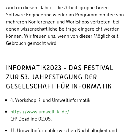
Energieeffizienzrecht und Klimaschutzrecht (IREK)
Örtlicher Personalrat
Nationalparkforschung
Auch in diesem Jahr ist die Arbeitsgruppe Green
GREEN SOFTWARE ENGINEERING LABOR
Fuel Cell Centre Rheinland-Pfalz
Personensuche
Software Engineering wieder im Programmkomitee von
P2Broker
REFERENZMODELL
mehreren Konferenzen und Workshops vertreten, bei
Perival
denen wissenschaftliche Beiträge eingereicht werden
VERÖFFENTLICHUNGEN
können. Wir freuen uns, wenn von dieser Möglichkeit
Robotix-Academy
Gebrauch gemacht wird.
S.U.N.-Projekt
Umweltinformationssysteme
INFORMATIK2023 - DAS FESTIVAL
ZUR 53. JAHRESTAGUNG DER
GESELLSCHAFT FÜR INFORMATIK
4. Workshop KI und Umweltinformatik
https://www.umwelt-ki.de/
CfP Deadline 02.05.
11. Umweltinformatik zwischen Nachhaltigkeit und