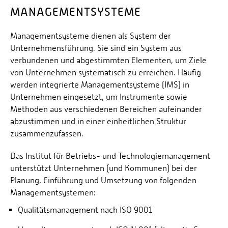
Energieeffizienzrecht und Klimaschutzrecht (IREK)
Örtlicher Personalrat
MANAGEMENTSYSTEME
ERNEUERBARE/HOCHEFFIZIENTE ENERGIESYSTEME
Nationalparkforschung
Fuel Cell Centre Rheinland-Pfalz
Personensuche
MODELLENTWICKLUNG
P2Broker
Managementsysteme dienen als System der
Perival
Unternehmensführung. Sie sind ein System aus
verbundenen und abgestimmten Elementen, um Ziele
Robotix-Academy
von Unternehmen systematisch zu erreichen. Häufig
S.U.N.-Projekt
werden integrierte Managementsysteme (IMS) in
Unternehmen eingesetzt, um Instrumente sowie
Umweltinformationssysteme
Methoden aus verschiedenen Bereichen aufeinander
abzustimmen und in einer einheitlichen Struktur
zusammenzufassen.
Das Institut für Betriebs- und Technologiemanagement
unterstützt Unternehmen (und Kommunen) bei der
Planung, Einführung und Umsetzung von folgenden
Managementsystemen:
Qualitätsmanagement nach ISO 9001