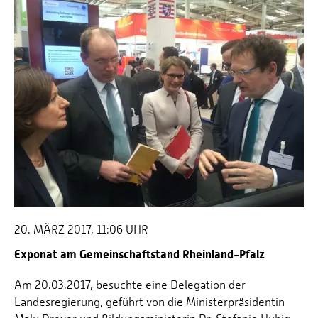
Energieeffizienzrecht und Klimaschutzrecht (IREK)
Örtlicher Personalrat
Nationalparkforschung
Fuel Cell Centre Rheinland-Pfalz
Personensuche
P2Broker
Perival
Robotix-Academy
S.U.N.-Projekt
Umweltinformationssysteme
20. MÄRZ 2017, 11:06 UHR
Exponat am Gemeinschaftstand Rheinland-Pfalz
Am 20.03.2017, besuchte eine Delegation der
Landesregierung, geführt von die Ministerpräsidentin