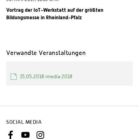
Energieeffizienzrecht und Klimaschutzrecht (IREK)
Örtlicher Personalrat
Nationalparkforschung
Vortrag der IoT-Werkstatt auf der größten
Fuel Cell Centre Rheinland-Pfalz
Personensuche
Bildungsmesse in Rheinland-Pfalz
P2Broker
Perival
Robotix-Academy
S.U.N.-Projekt
Verwandte Veranstaltungen
Umweltinformationssysteme
15.05.2018 imedia 2018
SOCIAL MEDIA