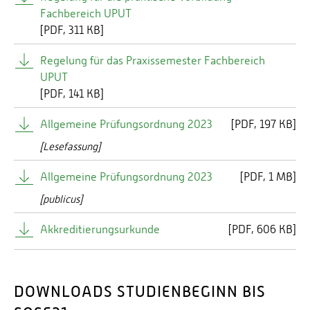
Fachbereich UPUT
[
PDF
311 KB]
Ansprechpartner:
Regelung für das Praxissemester Fachbereich
Herr Eric Rietzke
UPUT
Campusallee 9928
[
PDF
141 KB]
55768 Hoppstädten-Weiersbach
Kontakt: e.rietzke(at)silvercreations.de
Allgemeine Prüfungsordnung 2023
[
PDF
197 KB]
[Lesefassung]
SURATEC Service GmbH
Allgemeine Prüfungsordnung 2023
[
PDF
1 MB]
[publicus]
Akkreditierungsurkunde
[
PDF
606 KB]
Ansprechpartner:
Herr Christian Peters
DOWNLOADS STUDIENBEGINN BIS
Frankfurter Straße 1
66606 St. Wendel