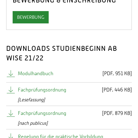
BEWERBUNG & EINSCHREIBUNG
Webseite:
www.retailsolutions.de
BEWERBUNG
ROFU Kinderland Spielwarenhandels GmbH
DOWNLOADS STUDIENBEGINN AB
WISE 21/22
Ansprechpartner:
Herr Michael Fuchs
Modulhandbuch
[
PDF
951 KB]
Geschäftsführer
Industriegebiet 3
Fachprüfungsordnung
[
PDF
446 KB]
55768 Hoppstädten-Weiersbach
[Lesefassung]
Kontakt: MFuchs(at)rofu.de
Webseite:
www.rofu.de
Fachprüfungsordnung
[
PDF
879 KB]
[nach publicus]
SilverCreations Software AG
Regelung für die praktische Vorbildung