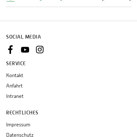
VSE Gruppe
SOCIAL MEDIA
SERVICE
Kontakt
Anfahrt
Ansprechpartnerin:
Intranet
Paula Ziegler
Heinrich-Böcking-Straße 10-14
RECHTLICHES
66121 Saarbrücken
Kontakt: ziegler-paula(at)vse.de
Impressum
Website:
www.vse.de/karriere
Datenschutz