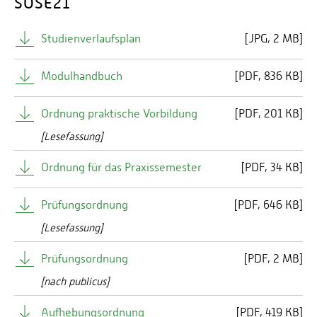
SOSE21
Kontakt: c.peters(at)suratec.de
Webseite:
www.suratec.de
Studienverlaufsplan
[
JPG
2 MB]
Modulhandbuch
[
PDF
836 KB]
Stadtwerke GmbH Bad Kreuznach
Ordnung praktische Vorbildung
[
PDF
201 KB]
[Lesefassung]
Ordnung für das Praxissemester
[
PDF
34 KB]
Ansprechpartner:
Herr Alexander Kohn
Prüfungsordnung
[
PDF
646 KB]
Abteilungsleiter Personal & Recht
[Lesefassung]
Kilianstraße 9
55543 Bad Kreuznach
Prüfungsordnung
[
PDF
2 MB]
Kontakt: a.kohn@stadtwerke-kh.de
Website:
www.stadtwerke-kh.de
[nach publicus]
Aufhebungsordnung
[
PDF
419 KB]