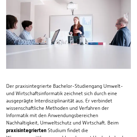
Energieeffizienzrecht und Klimaschutzrecht (IREK)
Örtlicher Personalrat
Nationalparkforschung
Fuel Cell Centre Rheinland-Pfalz
Personensuche
P2Broker
Perival
Robotix-Academy
S.U.N.-Projekt
Umweltinformationssysteme
Der praxisintegrierte Bachelor-Studiengang Umwelt-
und Wirtschaftsinformatik zeichnet sich durch eine
ausgeprägte Interdisziplinarität aus. Er verbindet
wissenschaftliche Methoden und Verfahren der
Informatik mit den Anwendungsbereichen
Nachhaltigkeit, Umweltschutz und Wirtschaft. Beim
praxisintegrierten
Studium findet die