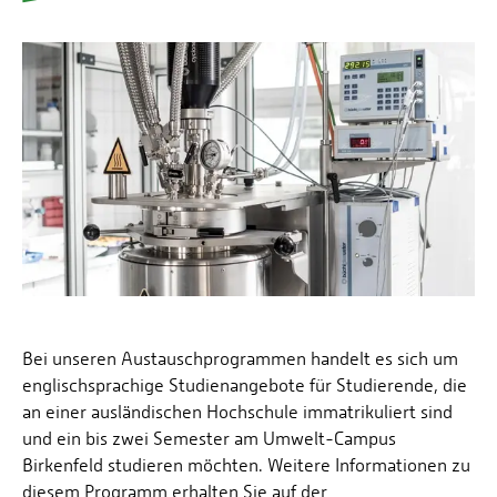
Energieeffizienzrecht und Klimaschutzrecht (IREK)
Örtlicher Personalrat
Nationalparkforschung
Fuel Cell Centre Rheinland-Pfalz
Personensuche
P2Broker
Perival
Robotix-Academy
S.U.N.-Projekt
Umweltinformationssysteme
Bei unseren Austauschprogrammen handelt es sich um
englischsprachige Studienangebote für Studierende, die
an einer ausländischen Hochschule immatrikuliert sind
und ein bis zwei Semester am Umwelt-Campus
Birkenfeld studieren möchten. Weitere Informationen zu
diesem Programm erhalten Sie auf der