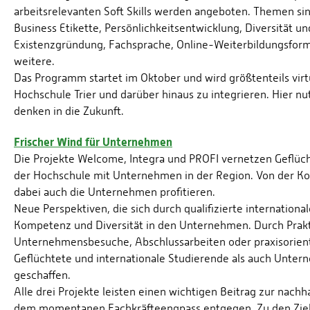
arbeitsrelevanten Soft Skills werden angeboten. Themen si
Business Etikette, Persönlichkeitsentwicklung, Diversität u
Existenzgründung, Fachsprache, Online-Weiterbildungsfor
weitere.
Das Programm startet im Oktober und wird größtenteils vir
Hochschule Trier und darüber hinaus zu integrieren. Hier n
denken in die Zukunft.
Frischer Wind für Unternehmen
Die Projekte Welcome, Integra und PROFI vernetzen Geflüch
der Hochschule mit Unternehmen in der Region. Von der K
dabei auch die Unternehmen profitieren.
Neue Perspektiven, die sich durch qualifizierte internationa
Kompetenz und Diversität in den Unternehmen. Durch Prak
Unternehmensbesuche, Abschlussarbeiten oder praxisorient
Geflüchtete und internationale Studierende als auch Untern
geschaffen.
Alle drei Projekte leisten einen wichtigen Beitrag zur nachh
dem momentanen Fachkräfteengpass entgegen. Zu den Ziele