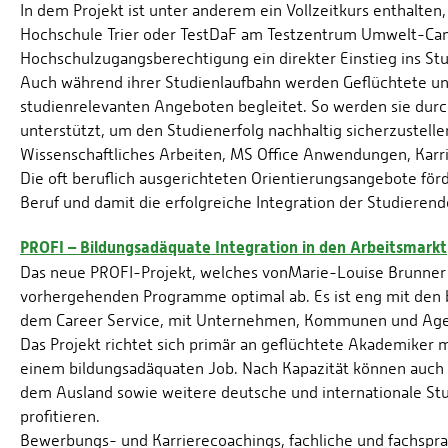
In dem Projekt ist unter anderem ein Vollzeitkurs enthalten,
Hochschule Trier oder TestDaF am Testzentrum Umwelt-Camp
Hochschulzugangsberechtigung ein direkter Einstieg ins St
Auch während ihrer Studienlaufbahn werden Geflüchtete und
studienrelevanten Angeboten begleitet. So werden sie dur
unterstützt, um den Studienerfolg nachhaltig sicherzustell
Wissenschaftliches Arbeiten, MS Office Anwendungen, Karri
Die oft beruflich ausgerichteten Orientierungsangebote fö
Beruf und damit die erfolgreiche Integration der Studierend
PROFI – Bildungsadäquate Integration in den Arbeitsmarkt
Das neue PROFI-Projekt, welches von
Marie-Louise Brunner o
vorhergehenden Programme optimal ab. Es ist eng mit den 
dem Career Service, mit Unternehmen, Kommunen und Agent
Das Projekt richtet sich primär an geflüchtete Akademiker
einem bildungsadäquaten Job. Nach Kapazität können auch 
dem Ausland sowie weitere deutsche und internationale S
profitieren.
Bewerbungs- und Karrierecoachings, fachliche und fachspr