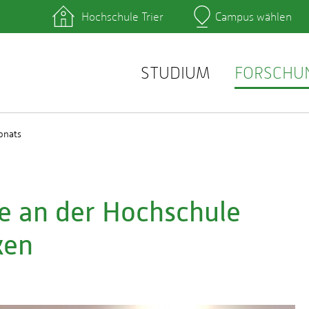
Hochschule Trier
Campus wählen
Hauptcamp
hek
Lernplattformen
zentrum
QIS
service
Webmail
STUDIUM
FORSCHU
onats
e an der Hochschule
ken