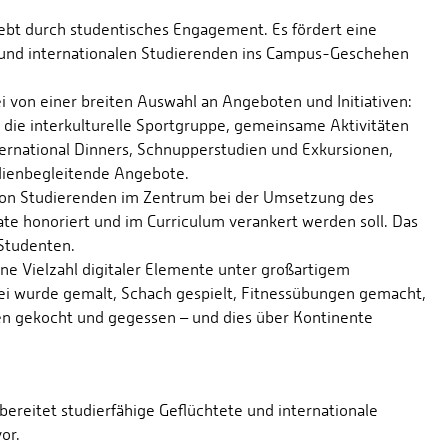
lebt durch studentisches Engagement. Es fördert eine
en und internationalen Studierenden ins Campus-Geschehen
i von einer breiten Auswahl an Angeboten und Initiativen:
 die interkulturelle Sportgruppe, gemeinsame Aktivitäten
ternational Dinners, Schnupperstudien und Exkursionen,
dienbegleitende Angebote.
von Studierenden im Zentrum bei der Umsetzung des
kate honoriert und im Curriculum verankert werden soll. Das
 Studenten.
ne Vielzahl digitaler Elemente unter großartigem
bei wurde gemalt, Schach gespielt, Fitnessübungen gemacht,
en gekocht und gegessen – und dies über Kontinente
bereitet studierfähige Geflüchtete und internationale
or.