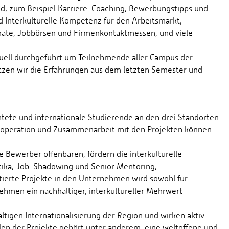
nd, zum Beispiel Karriere-Coaching, Bewerbungstipps und
nd Interkulturelle Kompetenz für den Arbeitsmarkt,
mate, Jobbörsen und Firmenkontaktmessen, und viele
tuell durchgeführt um Teilnehmende aller Campus der
utzen wir die Erfahrungen aus dem letzten Semester und
tete und internationale Studierende an den drei Standorten
ooperation und Zusammenarbeit mit den Projekten können
le Bewerber offenbaren, fördern die interkulturelle
tika, Job-Shadowing und Senior Mentoring,
ierte Projekte in den Unternehmen wird sowohl für
ehmen ein nachhaltiger, interkultureller Mehrwert
altigen Internationalisierung der Region und wirken aktiv
n der Projekte gehört unter anderem, eine weltoffene und