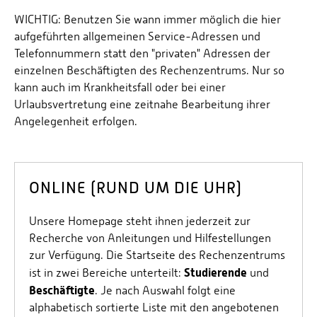
Energieeffizienzrecht und Klimaschutzrecht (IREK)
Örtlicher Personalrat
Nationalparkforschung
WICHTIG: Benutzen Sie wann immer möglich die hier
Fuel Cell Centre Rheinland-Pfalz
Personensuche
aufgeführten allgemeinen Service-Adressen und
P2Broker
Telefonnummern statt den "privaten" Adressen der
Perival
einzelnen Beschäftigten des Rechenzentrums. Nur so
kann auch im Krankheitsfall oder bei einer
Robotix-Academy
Urlaubsvertretung eine zeitnahe Bearbeitung ihrer
S.U.N.-Projekt
Angelegenheit erfolgen.
Umweltinformationssysteme
ONLINE (RUND UM DIE UHR)
Unsere Homepage steht ihnen jederzeit zur
Recherche von Anleitungen und Hilfestellungen
zur Verfügung. Die Startseite des Rechenzentrums
Studierende
ist in zwei Bereiche unterteilt:
und
Beschäftigte
. Je nach Auswahl folgt eine
alphabetisch sortierte Liste mit den angebotenen