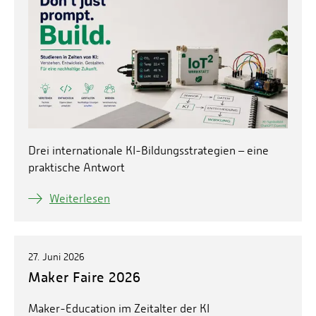
Energieeffizienzrecht und Klimaschutzrecht (IREK)
Örtlicher Personalrat
Nationalparkforschung
Fuel Cell Centre Rheinland-Pfalz
Personensuche
P2Broker
Perival
Robotix-Academy
S.U.N.-Projekt
Umweltinformationssysteme
Drei internationale KI-Bildungsstrategien – eine
praktische Antwort
Weiterlesen
27. Juni 2026
Maker Faire 2026
Maker-Education im Zeitalter der KI