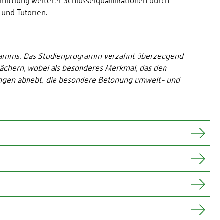
ittlung weiterer Schlüsselqualifikationen durch
und Tutorien.
rogramms. Das Studienprogramm verzahnt überzeugend
Fächern, wobei als besonderes Merkmal, das den
ängen abhebt, die besondere Betonung umwelt- und
r- und Sommersemester aufgenommen werden.
aten Wirtschaftsrechts und des öffentlichen Rechts sowie
ird das Studium durch die Vermittlung von
e z. B. Präsentation und Rhetorik.
irtschafts- und Umweltrecht sowie der