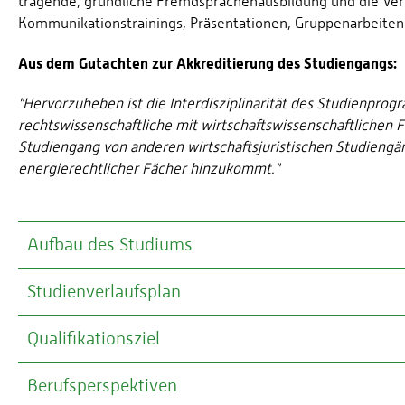
tragende, gründliche Fremdsprachenausbildung und die Verm
Kommunikationstrainings, Präsentationen, Gruppenarbeiten 
Aus dem Gutachten zur Akkreditierung des Studiengangs:
"Hervorzuheben ist die Interdisziplinarität des Studienp
rechtswissenschaftliche mit wirtschaftswissenschaftlichen 
Studiengang von anderen wirtschaftsjuristischen Studieng
energierechtlicher Fächer hinzukommt."
Aufbau des Studiums
Studienverlaufsplan
Das siebensemestrige Studium kann regulär zum Winte
In den ersten 4 Semestern werden die Grundlagen des priv
Qualifikationsziel
betriebswirtschaftliche Kerninhalte vermittelt. Ergänzt w
Fremdsprachenkenntnissen und Schlüsselqualifikationen, wi
Berufsperspektiven
Die Studierenden erwerben grundlegende Kenntnisse im W