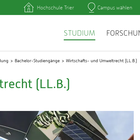
Hochschule Trier
Campus wählen
Hauptcamp
hek
Lernplattformen
zentrum
QIS
service
Webmail
STUDIUM
FORSCHU
ldung
Bachelor-Studiengänge
Wirtschafts- und Umweltrecht (LL.B.)
recht (LL.B.)