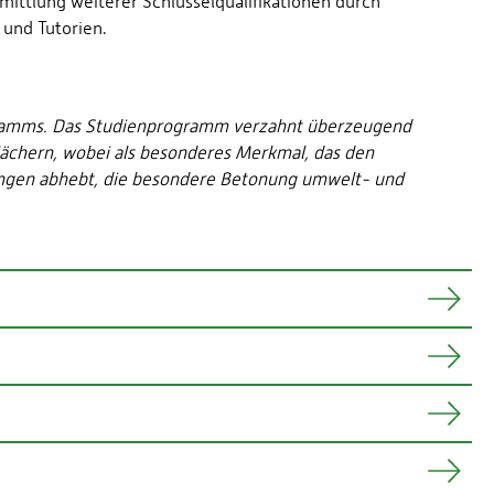
ittlung weiterer Schlüsselqualifikationen durch
und Tutorien.
rogramms. Das Studienprogramm verzahnt überzeugend
Fächern, wobei als besonderes Merkmal, das den
ängen abhebt, die besondere Betonung umwelt- und
r- und Sommersemester aufgenommen werden.
aten Wirtschaftsrechts und des öffentlichen Rechts sowie
ird das Studium durch die Vermittlung von
e z. B. Präsentation und Rhetorik.
irtschafts- und Umweltrecht sowie der