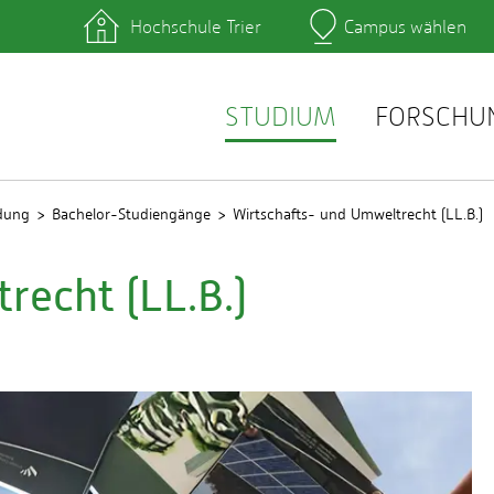
Hochschule Trier
Campus wählen
Hauptcamp
hek
Lernplattformen
zentrum
QIS
service
Webmail
STUDIUM
FORSCHU
ldung
Bachelor-Studiengänge
Wirtschafts- und Umweltrecht (LL.B.)
recht (LL.B.)