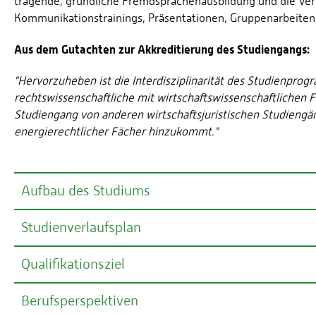
tragende, gründliche Fremdsprachenausbildung und die Verm
Kommunikationstrainings, Präsentationen, Gruppenarbeiten 
Aus dem Gutachten zur Akkreditierung des Studiengangs:
"Hervorzuheben ist die Interdisziplinarität des Studienp
rechtswissenschaftliche mit wirtschaftswissenschaftlichen 
Studiengang von anderen wirtschaftsjuristischen Studieng
energierechtlicher Fächer hinzukommt."
Aufbau des Studiums
Studienverlaufsplan
Das siebensemestrige Studium kann regulär zum Winte
In den ersten 4 Semestern werden die Grundlagen des priv
Qualifikationsziel
betriebswirtschaftliche Kerninhalte vermittelt. Ergänzt w
Fremdsprachenkenntnissen und Schlüsselqualifikationen, wi
Berufsperspektiven
Die Studierenden erwerben grundlegende Kenntnisse im W