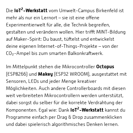
Energieeffizienzrecht und Klimaschutzrecht (IREK)
Örtlicher Personalrat
Nationalparkforschung
2
IoT
-Werkstatt
Die
vom Umwelt-Campus Birkenfeld ist
MACH MIT
Fuel Cell Centre Rheinland-Pfalz
Personensuche
P2Broker
mehr als nur ein Lernort – sie ist eine offene
DOWNLOADS
Experimentierwelt für alle, die Technik begreifen,
Perival
gestalten und verändern wollen. Hier trifft MINT-Bildung
ÜBER DIE IOT²-WERKSTATT
Robotix-Academy
auf Maker-Spirit: Du baust, tüftelst und entwickelst
deine eigenen Internet-of-Things-Projekte – von der
S.U.N.-Projekt
CO₂-Ampel bis zum smarten Balkonkraftwerk.
Umweltinformationssysteme
Octopus
Im Mittelpunkt stehen die Mikrocontroller
Makey
(ESP8266) und
(ESP32 WROOM), ausgestattet mit
Sensoren, LEDs und jeder Menge kreativer
Möglichkeiten. Auch andere Controllerboards mit diesen
weit verbreiteten Mikrocontrollern werden unterstützt,
dabei sorgst du selber für die korrekte Verdrahtung der
2
IoT
-Werkstatt
Komponenten. Egal wie: Dank
kannst du
Programme einfach per Drag & Drop zusammenklicken
und dabei spielerisch algorithmisches Denken lernen.