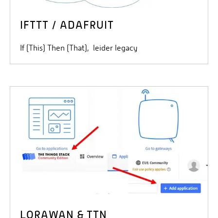
IFTTT / ADAFRUIT
If (This) Then (That), leider legacy
LORAWAN & TTN